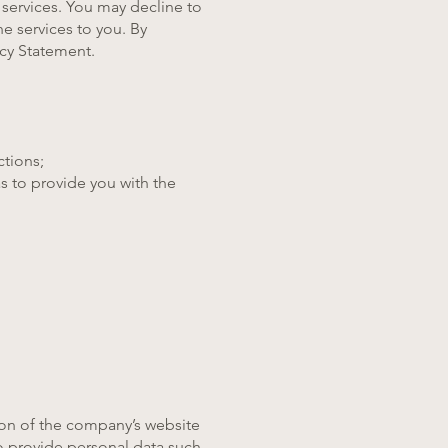
 services. You may decline to
e services to you. By
icy Statement.
ctions;
s to provide you with the
ion of the company’s website
to provide personal data such