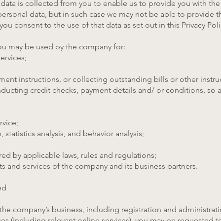
l data is collected from you to enable us to provide you with the
ersonal data, but in such case we may not be able to provide th
ou consent to the use of that data as set out in this Privacy Pol
you may be used by the company for:
ervices;
nt instructions, or collecting outstanding bills or other instru
nducting credit checks, payment details and/ or conditions, so a
rvice;
statistics analysis, and behavior analysis;
ed by applicable laws, rules and regulations;
s and services of the company and its business partners.
ed
 the company’s business, including registration and administrat
es (including relevant online services), you may be requested 