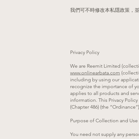
我們可不時修改本私隱政策，
Privacy Policy
We are Reemit Limited (collect
www.onlinearbata.com
(collect
including by using our applicat
recognize the importance of you
applies to all products and ser
information. This Privacy Polic
(Chapter 486) (the “Ordinance”)
Purpose of Collection and Use 
You need not supply any person