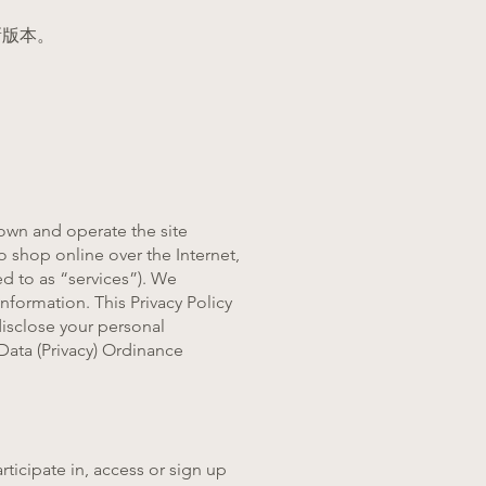
新版本。
own and operate the site
to shop online over the Internet,
ed to as “services”). We
nformation. This Privacy Policy
disclose your personal
Data (Privacy) Ordinance
ticipate in, access or sign up