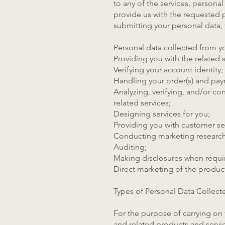
to any of the services, persona
provide us with the requested p
submitting your personal data, y
Personal data collected from 
Providing you with the related s
Verifying your account identity;
Handling your order(s) and payme
Analyzing, verifying, and/or co
related services;
Designing services for you;
Providing you with customer se
Conducting marketing research, 
Auditing;
Making disclosures when requir
Direct marketing of the product
Types of Personal Data Collect
For the purpose of carrying on
and related products and servic