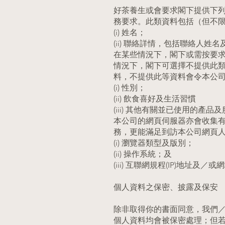
好茶養生或會要求閣下提供下
務要求。此類資料包括（但不
(i) 姓名；
(ii) 聯絡詳情，包括聯絡人
在某些情況下，閣下或需按要
情況下，閣下可選擇不提供此
料，不提供此等資料會令本公
(i) 性別；
(ii) 飲食喜好及生活習慣
(iii) 其他有關並已使用的產品
本公司的網頁伺服器亦會收集
務，更能滿足到訪本公司網頁
(i) 瀏覽器類型及版別；
(ii) 操作系統；及
(iii) 互聯網規程(IP)地址及／
個人資料之保密、披露及保安
除非取得你的書面同意，我們／
個人資料均會被保密處理；但