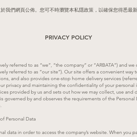
並於我們網頁公佈。您可不時瀏覽本私隱政策，以確保您得悉最
PRIVACY POLICY
ively referred to as “we”, “the company” or “ARBATA”) and we 
ively referred to as “our site”). Our site offers a convenient way 
ions, and also provides one-stop home delivery services (referr
r privacy and maintaining the confidentiality of your personal i
vices provided by us and sets out how we may collect, use and 
y is governed by and observes the requirements of the Personal 
.
of Personal Data
al data in order to access the company’s website. When you par